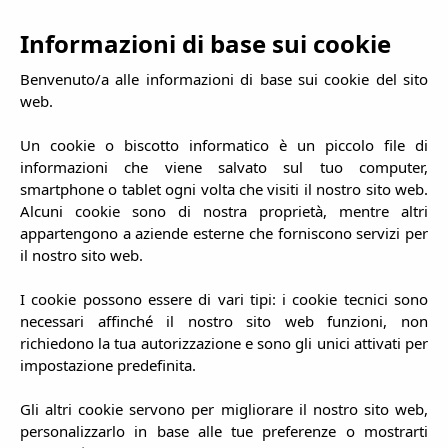
ES
EN
IT
DE
FR
Informazioni di base sui cookie
Benvenuto/a alle informazioni di base sui cookie del sito
web.
Un cookie o biscotto informatico è un piccolo file di
ingresso
informazioni che viene salvato sul tuo computer,
uscita
smartphone o tablet ogni volta che visiti il nostro sito web.
Alcuni cookie sono di nostra proprietà, mentre altri
appartengono a aziende esterne che forniscono servizi per
il nostro sito web.
I cookie possono essere di vari tipi: i cookie tecnici sono
Annullamento
necessari affinché il nostro sito web funzioni, non
nessuna spesa*
richiedono la tua autorizzazione e sono gli unici attivati per
impostazione predefinita.
Gli altri cookie servono per migliorare il nostro sito web,
personalizzarlo in base alle tue preferenze o mostrarti
Es Pujols, spiagge, ozio e