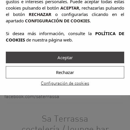
gustos e intereses personales. Puede aceptar todas estas
restaurante / snack bar
cookies pulsando el botón
ACEPTAR
, rechazarlas pulsando
el botón
RECHAZAR
o configurarlas clicando en el
apartado
CONFIGURACIÓN DE COOKIES
.
Le ofrecemos una equilibrada carta en la que nuestro
Chef hace un sugerente itinerario por la cocina
Si desea más información, consulte la
POLÍTICA DE
internacional, reinterpretando cada plato para
COOKIES
de nuestra página web.
incorporar sabores y texturas mediterráneos. Además,
cada día, le proponemos una selección de
preparaciones que aprovechan todo el sabor de los
Aceptar
productos de temporada.
Rechazar
Teléfono información y reservas: 971 328 422
Configuración de cookies
e-mail:
saterrassa@castavi.com
facebook.com/saterrassa
Sa Terrassa
coctelería / lounge bar